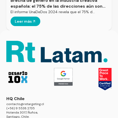
Brecha de género en la industria creativa
española: el 75% de las direcciones aún son
masculinas
El informe UnaDeDos 2024 revela que el 75% d…
Leer más
HQ Chile
contacto@retargeting.cl
(+56) 9 5538 2735
Holanda 3017, Ñuñoa,
Santiago, Chile.