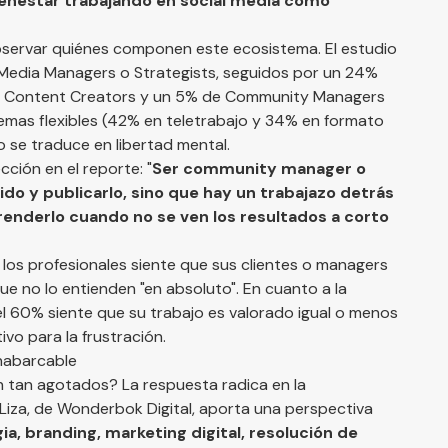
bienestar trabajando en social media como
servar quiénes componen este ecosistema. El estudio
 Media Managers o Strategists, seguidos por un 24%
e Content Creators y un 5% de Community Managers
quemas flexibles (42% en teletrabajo y 34% en formato
o se traduce en libertad mental.
ción en el reporte: "
Ser community manager o
do y publicarlo, sino que hay un trabajazo detrás
prenderlo cuando no se ven los resultados a corto
los profesionales siente que sus clientes o managers
ue no lo entienden "en absoluto". En cuanto a la
 el 60% siente que su trabajo es valorado igual o menos
ivo para la frustración.
Inabarcable
n tan agotados? La respuesta radica en la
 Liza, de Wonderbok Digital, aporta una perspectiva
ia, branding, marketing digital, resolución de