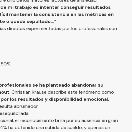
obre uno de los mayores factores de ansiedad
de mi trabajo es intentar conseguir resultados
ifícil mantener la consistencia en las métricas en
te o queda sepultado..."
ias directas experimentadas por los profesionales son
: 50%
 profesionales se ha planteado abandonar su
rnout
. Christian Krause describe este fenómeno como
n por los resultados y disponibilidad emocional,
resulta abrumador.
esequilibrada
cional, el reconocimiento brilla por su ausencia en gran
n 24% ha obtenido una subida de sueldo, y apenas un