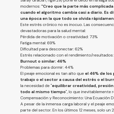
Saray Gracia (Tiger29) pone el dedo en la llaga s
modernos:
"Creo que la parte más complicada 
cuando el algoritmo cambia casi a diario. Es d
una época en la que todo se olvida rápidamen
Este estrés crónico no es inocuo. Las consecuenc
devastadoras para la salud mental:
Pérdida de motivación o creatividad: 73%
Fatiga mental: 69%
Dificultad para desconectar: 62%
Estrés relacionado con el rendimiento/resultados
Burnout o similar: 46%
Problemas para dormir: 44%
El peaje emocional es tan alto que
el 46% de los
trabajo o el sector a causa del estrés o el bu
la necesidad de "
equilibrar creatividad, presió
todo al mismo tiempo
", lo que inevitablemente 
Compensación y Reconocimiento: Una Ecuación D
A pesar de la inmensa carga laboral y el peaje emo
parte del sector. En los últimos 12 meses, solo u