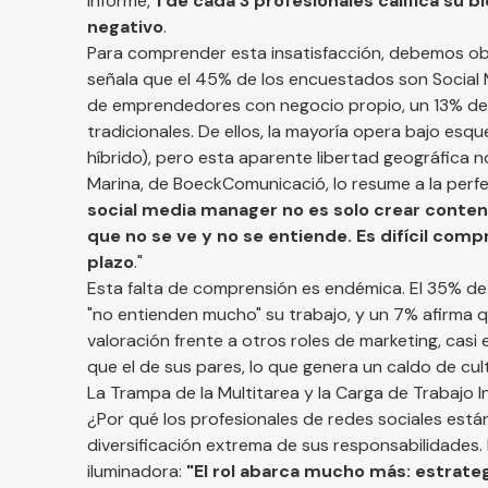
informe,
1 de cada 3 profesionales califica su 
negativo
.
Para comprender esta insatisfacción, debemos ob
señala que el 45% de los encuestados son Social
de emprendedores con negocio propio, un 13% d
tradicionales. De ellos, la mayoría opera bajo es
híbrido), pero esta aparente libertad geográfica n
Marina, de BoeckComunicació, lo resume a la perfec
social media manager no es solo crear conteni
que no se ve y no se entiende. Es difícil com
plazo
."
Esta falta de comprensión es endémica. El 35% de 
"no entienden mucho" su trabajo, y un 7% afirma q
valoración frente a otros roles de marketing, casi
que el de sus pares, lo que genera un caldo de cult
La Trampa de la Multitarea y la Carga de Trabajo 
¿Por qué los profesionales de redes sociales está
diversificación extrema de sus responsabilidades.
iluminadora:
"El rol abarca mucho más: estrateg