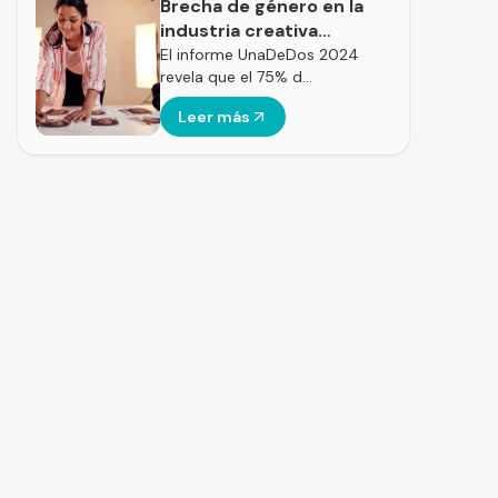
Brecha de género en la
industria creativa
española: el 75% de las
El informe UnaDeDos 2024
revela que el 75% d…
direcciones aún son
masculinas
Leer más