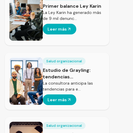
Primer balance Ley Karin
La Ley Karin ha generado más
de 9 mil denunc…
Leer más
Salud organizacional
Estudio de Grayling:
tendencias
comunicacionales de
La consultora anticipa las
tendencias para e…
2025
Leer más
Salud organizacional