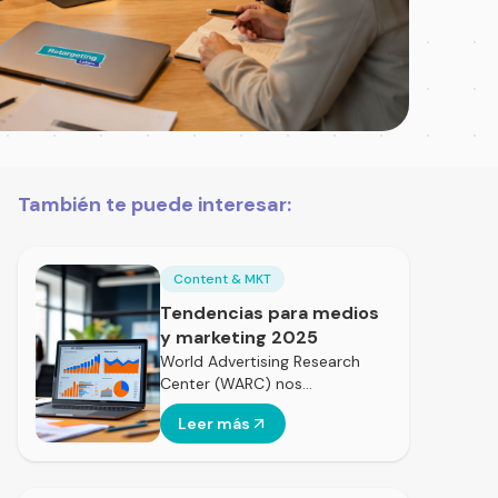
También te puede interesar:
Content & MKT
Tendencias para medios
y marketing 2025
World Advertising Research
Center (WARC) nos…
Leer más