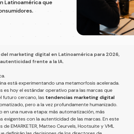
en Latinoamérica que
consumidores.
 del marketing digital en Latinoamérica para 2026,
utenticidad frente a la IA.
ca.
atina está experimentando una metamorfosis acelerada.
s es hoy el estándar operativo para las marcas que
l futuro cercano, las
tendencias marketing digital
omatizado, pero a la vez profundamente humanizado.
o en una nueva etapa: más automatización, más
exigentes con la autenticidad de las marcas. En este
os de
EMARKETER
,
Matteo Ceurvels
,
Hootsuite
y
VML
e definirán las decisiones de los directores de