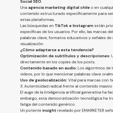
Social SEO
.
Una
agencia marketing digital chile
o en cualqui
contenido estructurado específicamente para ser
estas plataformas.
Las búsquedas en
TikTok e Instagram
están pri
específicas de los usuarios. Por ello, las marcas
palabras clave, formatos educativos y señales d
visualización.
¿Cómo adaptarse a esta tendencia?
Optimización de subtítulos y descripciones:
U
directamente en los copies de los posts.
Contenido basado en audio:
Los algoritmos de l
videos, por lo que mencionar palabras clave oralm
Uso de geolocalización:
Vital para marcas con tie
3. Autenticidad radical frente al contenido masiv
El auge de la inteligencia artificial generativa ha f
embargo, esta democratización tecnológica ha traí
fatiga del contenido genérico.
Un potente
insight
revelado por
EMARKETER
seña