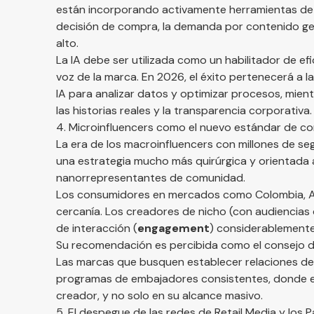
están incorporando activamente herramientas de 
decisión de compra, la demanda por contenido g
alto.
La IA debe ser utilizada como un habilitador de ef
voz de la marca. En 2026, el éxito pertenecerá a l
IA para analizar datos y optimizar procesos, mien
las historias reales y la transparencia corporativa.
4. Microinfluencers como el nuevo estándar de co
La era de los macroinfluencers con millones de s
una estrategia mucho más quirúrgica y orientada al
nanorrepresentantes de comunidad.
Los consumidores en mercados como Colombia, Arge
cercanía. Los creadores de nicho (con audiencias
de interacción (
engagement
) considerablemente
Su recomendación es percibida como el consejo 
Las marcas que busquen establecer relaciones de 
programas de embajadores consistentes, donde el va
creador, y no solo en su alcance masivo.
5. El despegue de las redes de Retail Media y los 