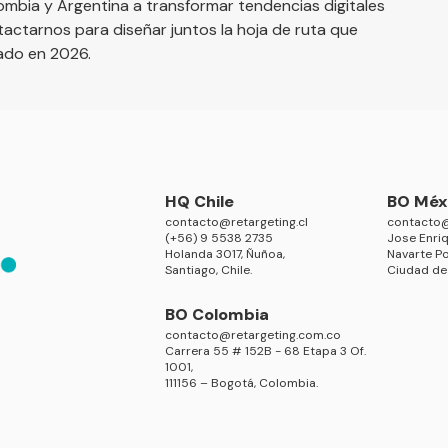
mbia y Argentina a transformar tendencias digitales
tactarnos
para diseñar juntos la hoja de ruta que
cado en 2026.
HQ Chile
BO Méx
contacto@retargeting.cl
contacto@
(+56) 9 5538 2735
Jose Enriq
Holanda 3017, Ñuñoa,
Navarte Po
Santiago, Chile.
Ciudad de
BO Colombia
contacto@retargeting.com.co
Carrera 55 # 152B - 68 Etapa 3 Of.
1001,
111156 – Bogotá, Colombia.