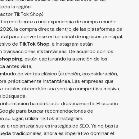
oda la región.
factor TikTok Shop)
o terreno frente a una experiencia de compra mucho
a 2026, la compra directa dentro de las plataformas de
tal para convertirse en un canal de ingresos principal.
resivo de
TikTok Shop
, e Instagram están
 transacciones instantáneas. De acuerdo con los
 shopping
, están capturando la atención de los
a antes vista.
l embudo de ventas clásico (atención, coxnsideración,
mpra prácticamente instantánea. Las empresas que
as sociales obtendrán una ventaja competitiva masiva.
de búsqueda
 información ha cambiado drásticamente. El usuario
a Google para buscar recomendaciones de
 su lugar, utiliza TikTok e Instagram.
s a replantear sus estrategias de SEO. Ya no basta
da tradicionales; ahora es imperativo dominar el