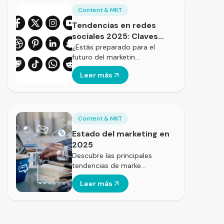
Content & MKT
Tendencias en redes
sociales 2025: Claves
para optimizar tu
¿Estás preparado para el
futuro del marketin…
estrategia digital según
HubSpot
Leer más
Content & MKT
Estado del marketing en
2025
Descubre las principales
tendencias de marke…
Leer más