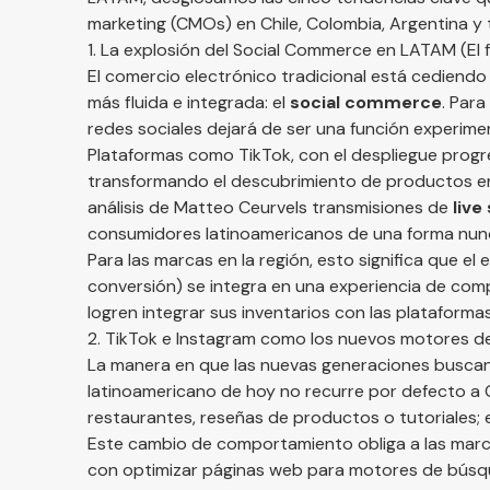
marketing (CMOs) en Chile, Colombia, Argentina y t
1. La explosión del Social Commerce en LATAM (El 
El comercio electrónico tradicional está cediend
más fluida e integrada: el
social commerce
. Par
redes sociales dejará de ser una función experimen
Plataformas como TikTok, con el despliegue prog
transformando el descubrimiento de productos en
análisis de
Matteo Ceurvels
transmisiones de
live
consumidores latinoamericanos de una forma nunc
Para las marcas en la región, esto significa que e
conversión) se integra en una experiencia de co
logren integrar sus inventarios con las plataform
2. TikTok e Instagram como los nuevos motores 
La manera en que las nuevas generaciones buscan
latinoamericano de hoy no recurre por defecto 
restaurantes, reseñas de productos o tutoriales; en
Este cambio de comportamiento obliga a las marca
con optimizar páginas web para motores de búsque