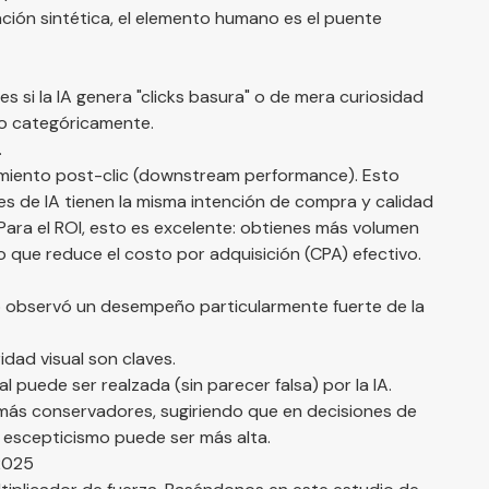
ción sintética, el elemento humano es el puente
 si la IA genera "clicks basura" o de mera curiosidad
to categóricamente.
.
imiento post-clic (downstream performance). Esto
des de IA tienen la misma intención de compra y calidad
 Para el ROI, esto es excelente: obtienes más volumen
 que reduce el costo por adquisición (CPA) efectivo.
dio observó un desempeño particularmente fuerte de la
ridad visual son claves.
al puede ser realzada (sin parecer falsa) por la IA.
ás conservadores, sugiriendo que en decisiones de
e escepticismo puede ser más alta.
 2025