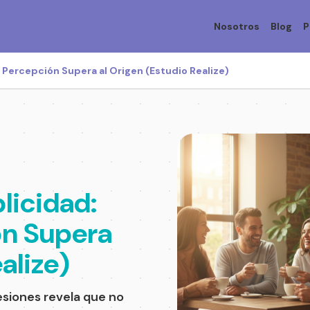
Nosotros
Blog
P
 Percepción Supera al Origen (Estudio Realize)
licidad:
ón Supera
alize)
esiones revela que no