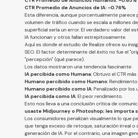
CTR Promedio de Anuncios Humanos: ~0.65%
CTR Promedio de Anuncios de IA: ~0.76%
Esta diferencia, aunque porcentualmente parece p
volumen de tráfico cuando se escala a millones d
superficial sería un error. El verdadero valor del 
IA funcionan y otros fallan estrepitosamente.
Aquí es donde el estudio de Realize ofrece su ins
SEO. El factor determinante del éxito no fue el "orig
"percepción" (qué parece).
Los datos mostraron una tendencia fascinante:
IA percibida como Humana
: Obtuvo el CTR más 
Humano percibido como Humano
: Rendimiento
Humano percibido como IA
: Penalizado por los 
IA percibida como IA
: El peor rendimiento.
Esto nos lleva a una conclusión crítica de comuni
usaste Midjourney o Photoshop; les importa si
Los consumidores penalizan visualmente lo que p
que tenga exceso de retoque, saturación irreal o 
generación de IA. Por el contrario, una imagen ge