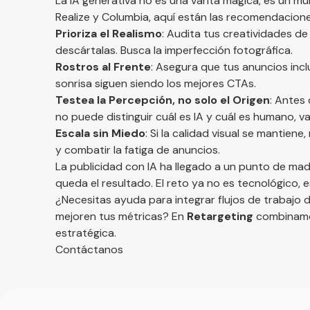
La IA generativa no es una varita mágica, es un m
Realize y Columbia, aquí están las recomendacion
Prioriza el Realismo
: Audita tus creatividades de
descártalas. Busca la imperfección fotográfica.
Rostros al Frente
: Asegura que tus anuncios inc
sonrisa siguen siendo los mejores CTAs.
Testea la Percepción, no solo el Origen
: Antes 
no puede distinguir cuál es IA y cuál es humano, 
Escala sin Miedo
: Si la calidad visual se mantien
y combatir la fatiga de anuncios.
La publicidad con IA ha llegado a un punto de madu
queda el resultado. El reto ya no es tecnológico, 
¿Necesitas ayuda para integrar flujos de trabajo 
mejoren tus métricas? En
Retargeting
combinamos
estratégica.
Contáctanos