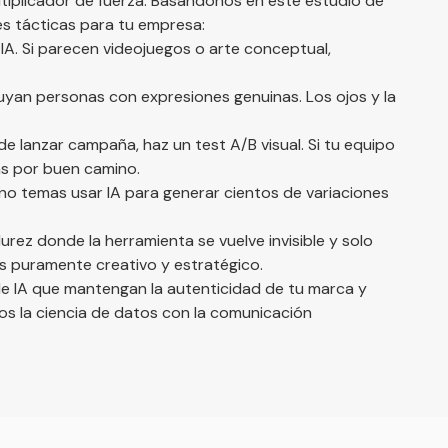
ultiplicador de fuerza. Basándonos en este estudio de
es tácticas para tu empresa:
 IA. Si parecen videojuegos o arte conceptual,
luyan personas con expresiones genuinas. Los ojos y la
de lanzar campaña, haz un test A/B visual. Si tu equipo
vas por buen camino.
e, no temas usar IA para generar cientos de variaciones
rez donde la herramienta se vuelve invisible y solo
es puramente creativo y estratégico.
de IA que mantengan la autenticidad de tu marca y
 la ciencia de datos con la comunicación