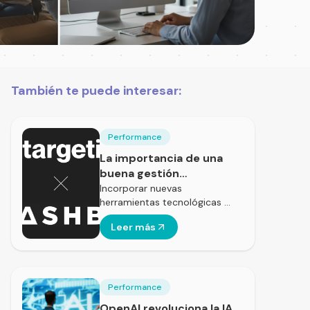
También te puede interesar:
Performance
La importancia de una
buena gestión
presupuestaria
Incorporar nuevas
herramientas tecnológicas …
Leer más
Performance
OpenAI revoluciona la IA