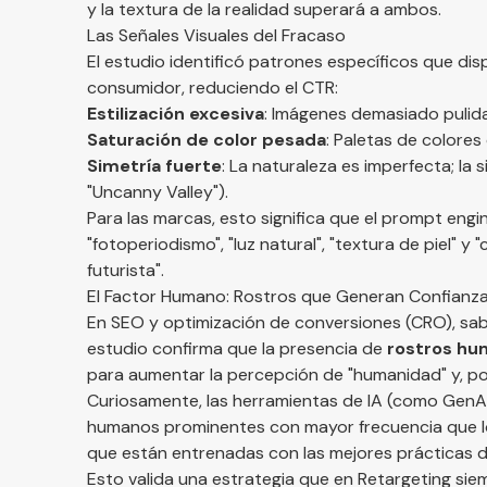
y la textura de la realidad superará a ambos.
Las Señales Visuales del Fracaso
El estudio identificó patrones específicos que dispa
consumidor, reduciendo el CTR:
Estilización excesiva
: Imágenes demasiado pulid
Saturación de color pesada
: Paletas de colores 
Simetría fuerte
: La naturaleza es imperfecta; la 
"Uncanny Valley").
Para las marcas, esto significa que el prompt en
"fotoperiodismo", "luz natural", "textura de piel" y 
futurista".
El Factor Humano: Rostros que Generan Confianz
En SEO y optimización de conversiones (CRO), sab
estudio confirma que la presencia de
rostros hu
para aumentar la percepción de "humanidad" y, po
Curiosamente, las herramientas de IA (como GenAI
humanos prominentes con mayor frecuencia que 
que están entrenadas con las mejores prácticas de
Esto valida una estrategia que en Retargeting si