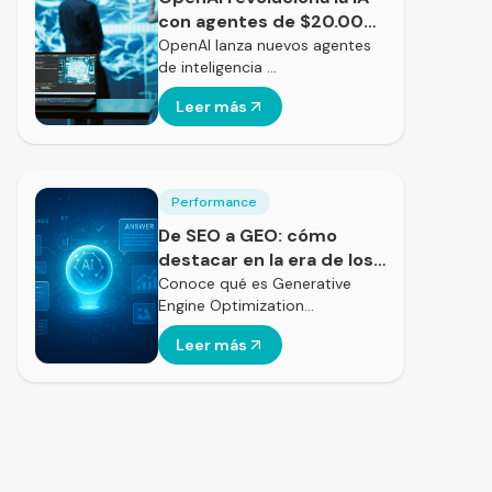
con agentes de $20.000
al mes
OpenAI lanza nuevos agentes
de inteligencia …
Leer más
Performance
De SEO a GEO: cómo
destacar en la era de los
motores generativos
Conoce qué es Generative
Engine Optimization…
Leer más