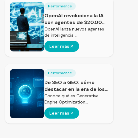
Performance
OpenAI revoluciona la IA
con agentes de $20.000
al mes
OpenAI lanza nuevos agentes
de inteligencia …
Leer más
Performance
De SEO a GEO: cómo
destacar en la era de los
motores generativos
Conoce qué es Generative
Engine Optimization…
Leer más