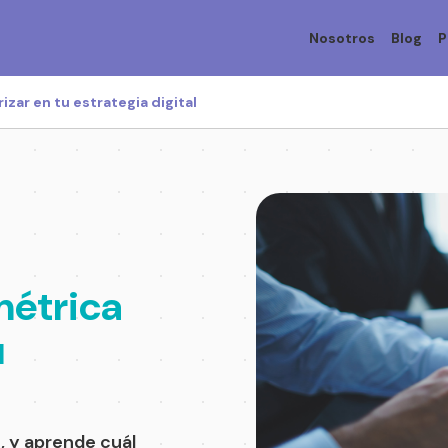
Nosotros
Blog
P
zar en tu estrategia digital
étrica
u
, y aprende cuál