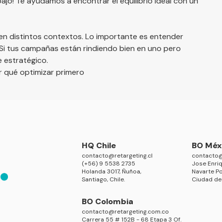
abajo! Te ayudamos a
encontrar el equilibrio ideal con un
 en distintos contextos. Lo importante es entender
i tus campañas están rindiendo bien en uno pero
e estratégico.
r qué optimizar primero
HQ Chile
BO Méx
contacto@retargeting.cl
contacto@
(+56) 9 5538 2735
Jose Enriq
Holanda 3017, Ñuñoa,
Navarte Po
Santiago, Chile.
Ciudad de
BO Colombia
contacto@retargeting.com.co
Carrera 55 # 152B - 68 Etapa 3 Of.