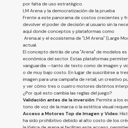
por falta de uso estratégico.
LM Arena y la democratización de la prueba
Frente a este panorama de costos crecientes y fr
devolver el poder de decisión al usuario sin la n
aquí donde conceptos y plataformas como
Arena.ai
y el ecosistema de "LM Arena" (Large Mod
actual.
El concepto detrás de una "Arena" de modelos es bri
económica del sector. Estas plataformas permiten
vanguardia —tanto de texto como de imagen y vi
o de muy bajo costo. En lugar de suscribirse a tres
imagen para una campaña de retail, un creativo p
y ver cómo tres o cuatro motores distintos interp
¿Por qué esto cambia las reglas del juego?
Validación antes de la inversión
: Permite a los 
tono de voz de la marca o la estética visual reque
Acceso a Motores Top de Imagen y Video
: Hi
ha sido prohibitivo debido al alto costo de los c
la lógica de
arena.ai
facilitan este acceso, permit