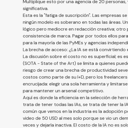
Multiplique esto por una agencia de 20 personas, 
significativa.
Esta es la "fatiga de suscripción". Las empresas s
ningún modelo es soberano en todas las áreas. U
lógico pero mediocre en redacción creativa; otro 
consistencia de marca. Pagar por todos ellos para
para la mayoría de las PyMEs y agencias independ
La brecha de acceso: ¿La IA se está convirtiendo e
La discusión sobre el costo no es superficial; es e
(SOTA - State of the Art) se limita a quienes pue
riesgo de crear una brecha de productividad sev
costos como parte de su I+D, pero los freelancer
encrucijada: elegir una sola herramienta y limitar
para mantener un arsenal competitivo.
Aquí es donde la eficiencia en la selección de her
trata de tener todas las IAs, se trata de tener la 
común que vemos en la industria es la adopción 
video de 50 USD al mes solo porque se vio un dem
veces y dejarla inactiva. El costo de la IA no es so