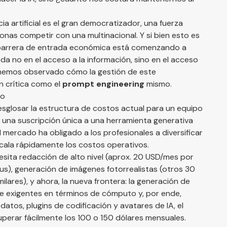
ia artificial es el gran democratizador, una fuerza
onas competir con una multinacional. Y si bien esto es
a barrera de entrada económica está comenzando a
da no en el acceso a la información, sino en el acceso
, hemos observado cómo la gestión de este
n crítica como el
prompt engineering
mismo.
vo
esglosar la estructura de costos actual para un equipo
 una suscripción única a una herramienta generativa
l mercado ha obligado a los profesionales a diversificar
cala rápidamente los costos operativos.
sita redacción de alto nivel (aprox. 20 USD/mes por
), generación de imágenes fotorrealistas (otros 30
ares), y ahora, la nueva frontera: la generación de
e exigentes en términos de cómputo y, por ende,
atos, plugins de codificación y avatares de IA, el
perar fácilmente los 100 o 150 dólares mensuales.