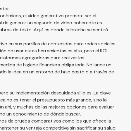
ostos
conómicos, el video generativo promete ser el
nal de generar un segundo de video coherente es
abras de texto. Aquí es donde la brecha se sentirá
vo en sus parrillas de contenidos para redes sociales
n de usar estas herramientas es alta, pero el ROI
plataformas agregadoras para realizar los
dida de higiene financiera obligatoria. No lance un
ado la idea en un entorno de bajo costo o a través de
, pero su implementación descuidada sí lo es. La clave
ca no es tener el presupuesto más grande, sino la
án ahí, y muchas de las mejores opciones para evaluar
sino un conocimiento de dónde buscar.
ornos de prueba comparativos como los que ofrece la
antener su ventaja competitiva sin sacrificar su salud