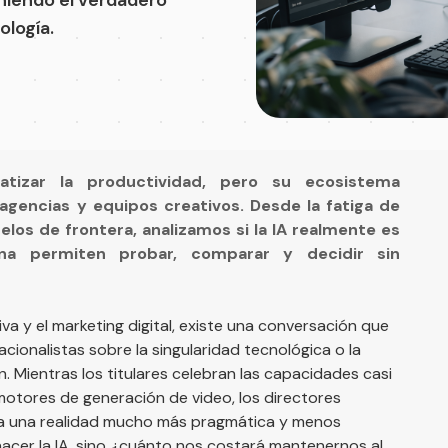
ología.
ratizar la productividad, pero su ecosistema
gencias y equipos creativos. Desde la fatiga de
los de frontera, analizamos si la IA realmente es
a permiten probar, comparar y decidir sin
va y el marketing digital, existe una conversación que
cionalistas sobre la singularidad tecnológica o la
n. Mientras los titulares celebran las capacidades casi
motores de generación de video, los directores
an a una realidad mucho más pragmática y menos
acer la IA, sino ¿cuánto nos costará mantenernos al