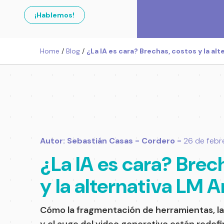
¡Hablemos!
Home
/
Blog
/
¿La IA es cara? Brechas, costos y la al
Autor: Sebastián Casas - Cordero -
26 de febr
¿La IA es cara? Brec
y la alternativa LM 
Cómo la fragmentación de herramientas, la 
y el auge del video generativo están redef