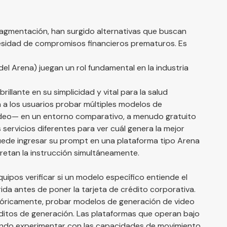
agmentación, han surgido alternativas que buscan
ecesidad de compromisos financieros prematuros. Es
el Arena) juegan un rol fundamental en la industria
llante en su simplicidad y vital para la salud
 a los usuarios probar múltiples modelos de
deo— en un entorno comparativo, a menudo gratuito
 servicios diferentes para ver cuál genera la mejor
uede ingresar su prompt en una plataforma tipo Arena
retan la instrucción simultáneamente.
equipos verificar si un modelo específico entiende el
rida antes de poner la tarjeta de crédito corporativa.
stóricamente, probar modelos de generación de video
réditos de generación. Las plataformas que operan bajo
iendo experimentar con las capacidades de movimiento