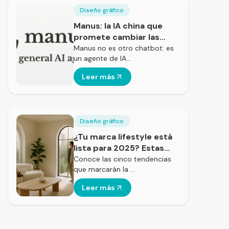
Diseño gráfico
Manus: la IA china que
promete cambiar las
reglas del juego
Manus no es otro chatbot: es
un agente de IA…
Leer más
Diseño gráfico
¿Tu marca lifestyle está
lista para 2025? Estas
son las claves creativas
Conoce las cinco tendencias
que marcarán la …
del año
Leer más