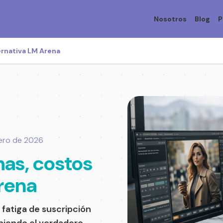
Nosotros
Blog
P
ternativa LM Arena
ero de 2026
has, costos
Arena
fatiga de suscripción
iniendo el verdadero