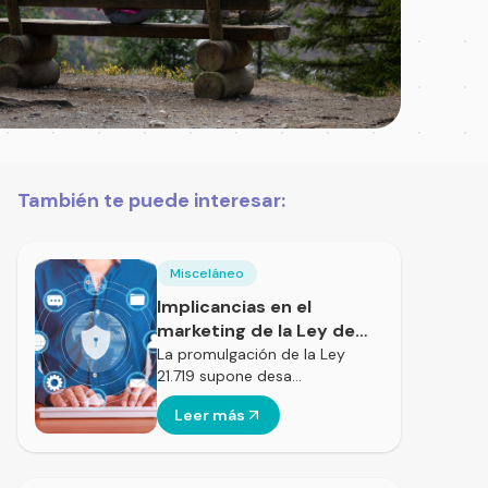
También te puede interesar:
Misceláneo
Implicancias en el
marketing de la Ley de
Protección de Datos
La promulgación de la Ley
21.719 supone desa…
Leer más