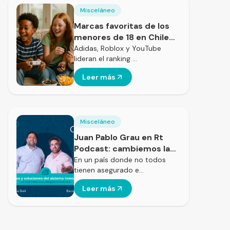
Misceláneo
Marcas favoritas de los
menores de 18 en Chile
según el estudio
Adidas, Roblox y YouTube
lideran el ranking …
KidsCorp 2025
Leer más
Misceláneo
Juan Pablo Grau en Rt
Podcast: cambiemos la
forma de entender la
En un país donde no todos
tienen asegurado e…
vivienda social en Chile
Leer más