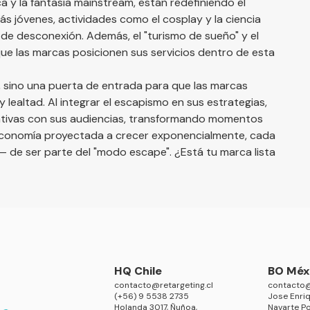
a y la fantasía mainstream, están redefiniendo el
s jóvenes, actividades como el cosplay y la ciencia
e desconexión​. Además, el "turismo de sueño" y el
ue las marcas posicionen sus servicios dentro de esta
 sino una puerta de entrada para que las marcas
lealtad. Al integrar el escapismo en sus estrategias,
cativas con sus audiencias, transformando momentos
economía proyectada a crecer exponencialmente, cada
 de ser parte del "modo escape". ¿Está tu marca lista
HQ Chile
BO Méx
contacto@retargeting.cl
contacto@
(+56) 9 5538 2735
Jose Enriq
Holanda 3017, Ñuñoa,
Navarte Po