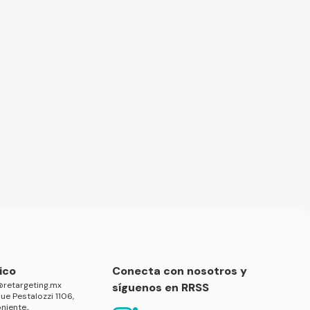
ico
Conecta con nosotros y
retargeting.mx
síguenos en RRSS
ue Pestalozzi 1106,
niente.,